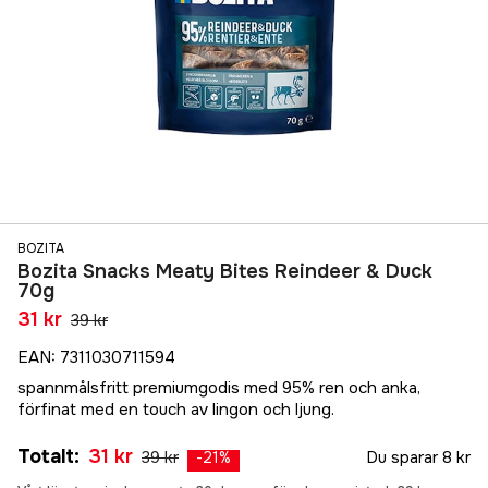
BOZITA
Bozita Snacks Meaty Bites Reindeer & Duck
70g
31 kr
39 kr
EAN
:
7311030711594
spannmålsfritt premiumgodis med 95% ren och anka,
förfinat med en touch av lingon och ljung.
Totalt
:
31 kr
39 kr
Du sparar
8 kr
-
21
%