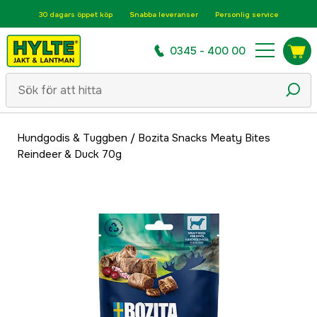
30 dagars öppet köp
Snabba leveranser
Personlig service
0345 - 400 00
Hundgodis & Tuggben
/
Bozita Snacks Meaty Bites
Reindeer & Duck 70g