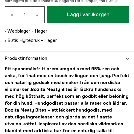
Vårt lägsta pris de senaste 30 dagarna före kampanjstart:
39 kr
×
+
Lägg i varukorgen
Webblager -
I lager
Butik Hyltebruk -
I lager
Produktinformation
Ett spannmålsfritt premiumgodis med 95% ren och
anka, förfinat med en touch av lingon och ljung. Perfekt
och naturlig godsak med smaker från den nordiska
vildmarken.Bozita Meaty Bites är läckra hundsnacks
med hög kötthalt, perfekt som en godbit eller belöning
för din hund. Hundgodiset passar alla raser och åldrar.
Bozita Meaty Bites – ett läckert hundgodis, med
naturliga ingredienser och gjorda av det finaste
utvalda köttet. Inspirerat av den nordiska vildmarken
blandat med arktiska bär för en naturlig källa till