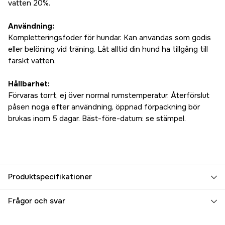
vatten 20%.
Användning:
Kompletteringsfoder för hundar. Kan användas som godis
eller belöning vid träning. Låt alltid din hund ha tillgång till
färskt vatten.
Hållbarhet:
Förvaras torrt, ej över normal rumstemperatur. Återförslut
påsen noga efter användning, öppnad förpackning bör
brukas inom 5 dagar. Bäst-före-datum: se stämpel.
Produktspecifikationer
Referensnummer
3000067445
Frågor och svar
Tillverkarens artikelnummer
71159