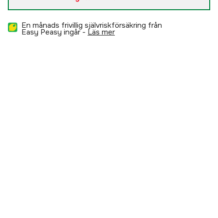
En månads frivillig självriskförsäkring från
Easy Peasy ingår -
läs mer