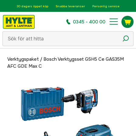
30 dagars öppet köp
Snabba leveranser
Personlig service
0345 - 400 00
Verktygspaket
/
Bosch Verktygsset GSH5 Ce GAS35M
AFC GDE Max C