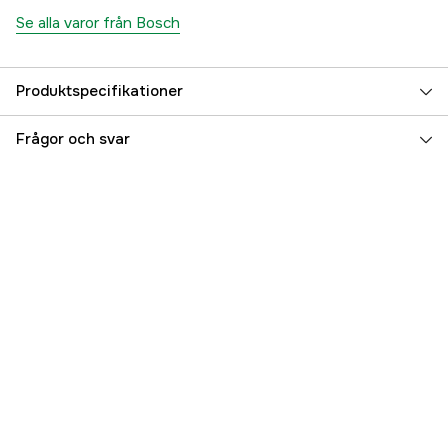
Se alla varor från Bosch
Produktspecifikationer
Drifttyp
Nätdriven
Frågor och svar
Global Garanti
yes
Referensnummer
4000113209
Tillverkarens artikelnummer
06012A6303
EAN
4053423303964