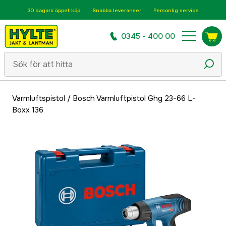
30 dagars öppet köp
Snabba leveranser
Personlig service
0345 - 400 00
Varmluftspistol
/
Bosch Varmluftpistol Ghg 23-66 L-
Boxx 136