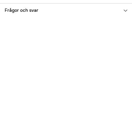
Global Garanti
yes
Frågor och svar
Referensnummer
1000132180
Tillverkarens artikelnummer
1600A002V6
EAN
3165140792332