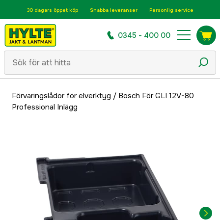
30 dagars öppet köp
Snabba leveranser
Personlig service
0345 - 400 00
Förvaringslådor för elverktyg
/
Bosch För GLI 12V-80
Professional Inlägg