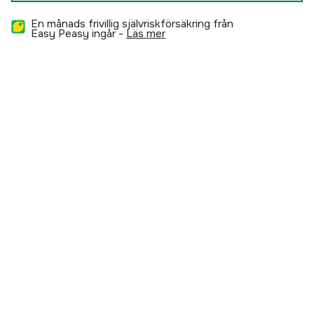
En månads frivillig självriskförsäkring från
Easy Peasy ingår -
läs mer