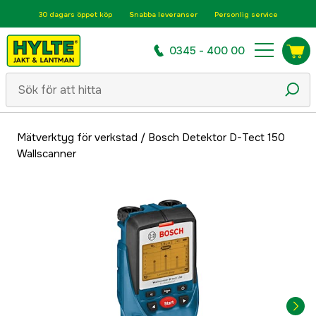
30 dagars öppet köp
Snabba leveranser
Personlig service
0345 - 400 00
Mätverktyg för verkstad
/
Bosch Detektor D-Tect 150
Wallscanner