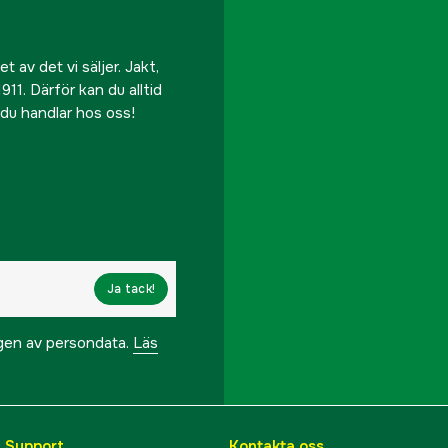
 av det vi säljer. Jakt,
911. Därför kan du alltid
r du handlar hos oss!
Ja tack!
ngen av persondata.
Läs
& Support
Kontakta oss