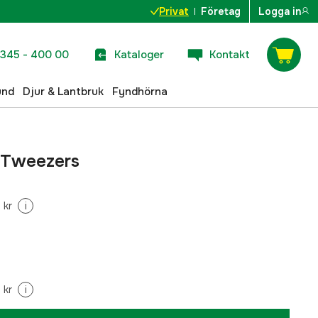
Privat
Företag
Logga in
345 - 400 00
Kataloger
Kontakt
und
Djur & Lantbruk
Fyndhörna
 Tweezers
 kr
i
 kr
i