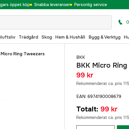
gars öppet köp
Snabba leveranser
Personlig service
0
iluftsliv
Trädgård
Skog
Hem & Hushåll
Bygg & Verktyg
H
 Micro Ring Tweezers
BKK
BKK Micro Ring
99 kr
Rekommenderat ca. pris 115
EAN
:
6974190008679
Totalt
:
99 kr
Rekommenderat ca. pris 115