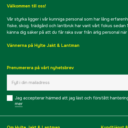
Välkommen till oss!
Vår styrka ligger i vår kunniga personal som har lång erfarenhet
fiske, skog, trädgård och lantbruk har varit vårt fokus sedan 1
känna dig säker på att du får raka svar från ärlig personal nä
Vännerna på Hylte Jakt & Lantman
Prenumerera på vårt nyhetsbrev
Jag accepterar härmed att jag läst och förstått hanteri
mer
Om Hylte Jakt & Lantman
Kundtjänst 