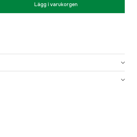
Lägg i varukorgen
5000071099
ummer
H-TO-1010
6974190008679