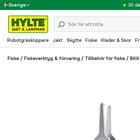
30 da
Sverige
Danmark
Suomi
Robotgräsklippare
Jakt
Skytte
Fiske
Kläder & Skor
Fr
Norge
Deutschland
Fiske
/
Fiskeverktyg & förvaring
/
Tillbehör för fiske
/
BKK