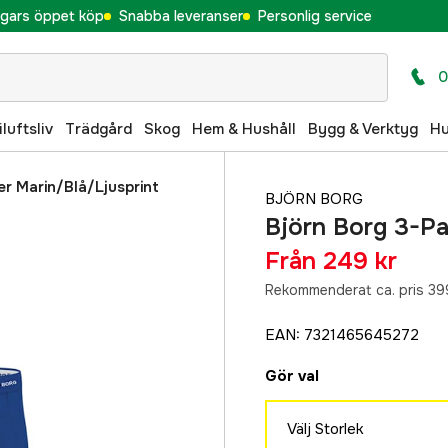
gars öppet köp
Snabba leveranser
Personlig service
0
iluftsliv
Trädgård
Skog
Hem & Hushåll
Bygg & Verktyg
H
r Marin/Blå/Ljusprint
BJÖRN BORG
Björn Borg 3-Pa
Från
249 kr
Rekommenderat ca. pris 39
EAN
:
7321465645272
Gör val
Välj Storlek