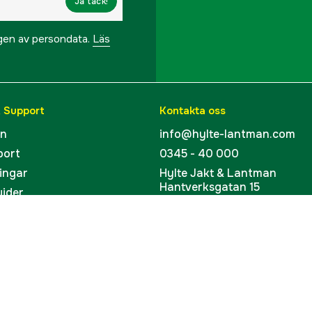
Ja tack!
ngen av persondata.
Läs
& Support
Kontakta oss
en
info@hylte-lantman.com
port
0345 - 40 000
ingar
Hylte Jakt & Lantman
Hantverksgatan 15
uider
314 34 Hyltebruk
kort