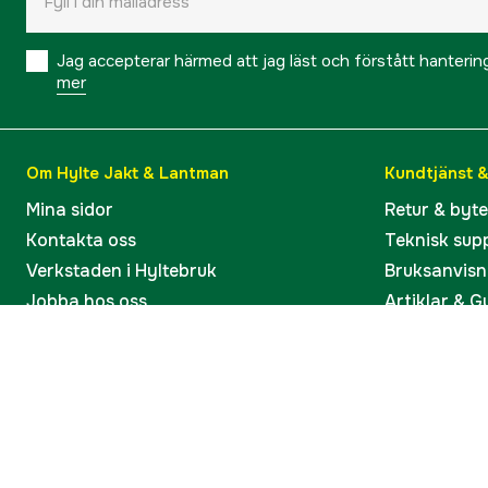
Jag accepterar härmed att jag läst och förstått hanteri
mer
Om Hylte Jakt & Lantman
Kundtjänst 
Mina sidor
Retur & byt
Kontakta oss
Teknisk sup
Verkstaden i Hyltebruk
Bruksanvisn
Jobba hos oss
Artiklar & G
Omdömen och betyg
Varumärken
Våra kataloger
Köp present
Ångra köp