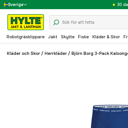
30 da
Sverige
Danmark
Suomi
Robotgräsklippare
Jakt
Skytte
Fiske
Kläder & Skor
Fr
Norge
Deutschland
Kläder och Skor
/
Herrkläder
/
Björn Borg 3-Pack Kalsonge