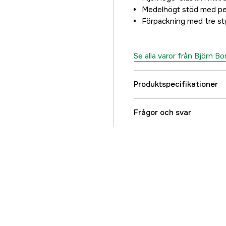
Medelhögt stöd med pe
Förpackning med tre s
Se alla varor från Björn Bo
Produktspecifikationer
Färgton
Frågor och svar
Dam/Herr
Referensnummer
Tillverkarens artikeln
EAN