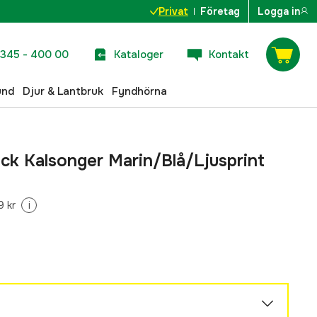
Privat
Företag
Logga in
345 - 400 00
Kataloger
Kontakt
und
Djur & Lantbruk
Fyndhörna
ck Kalsonger Marin/Blå/Ljusprint
9 kr
i