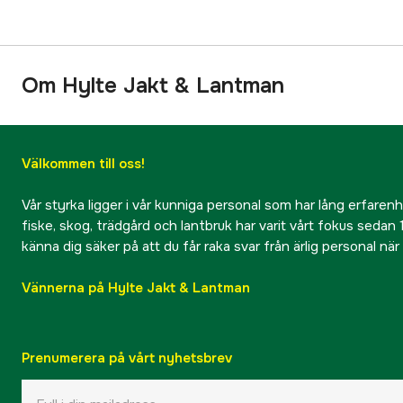
Om Hylte Jakt & Lantman
Välkommen till oss!
Vår styrka ligger i vår kunniga personal som har lång erfarenhet
fiske, skog, trädgård och lantbruk har varit vårt fokus sedan 1
känna dig säker på att du får raka svar från ärlig personal nä
Vännerna på Hylte Jakt & Lantman
Prenumerera på vårt nyhetsbrev