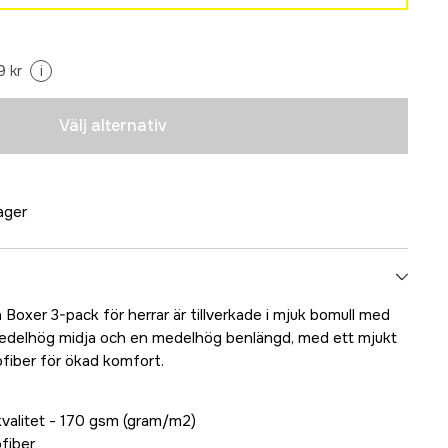
Tillfälligt slut
9 kr
i
Tillfälligt slut
Välj alternativ
Tillfälligt slut
Tillfälligt slut
lager
Boxer 3-pack för herrar är tillverkade i mjuk bomull med
medelhög midja och en medelhög benlängd, med ett mjukt
ofiber för ökad komfort.
valitet - 170 gsm (gram/m2)
ofiber