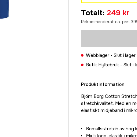
S
Totalt
:
249 kr
249 kr
Rekommenderat ca. pris 39
M
249 kr
L
249 kr
Webblager -
Slut i lager
XL
Butik Hyltebruk -
Slut i 
249 kr
Produktinformation
Björn Borg Cotton Stretch 
stretchkvalitet. Med en 
elastiskt midjeband i mikr
Bomullsstretch av hög k
Mjuk logo-elastik i mikr