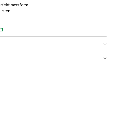
rfekt passform
tycken
rg
Blå
Herr
3000075218
ummer
10004154_MP005-S
7321465645272