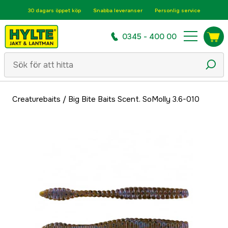
30 dagars öppet köp
Snabba leveranser
Personlig service
0345 - 400 00
Creaturebaits
/
Big Bite Baits Scent. SoMolly 3.6-010