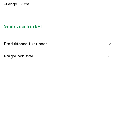
-Längd: 17 cm
Se alla varor från BFT
Produktspecifikationer
Referensnummer
5000013991
Frågor och svar
Tillverkarens artikelnummer
31-HYA6-17
EAN
7340029407231