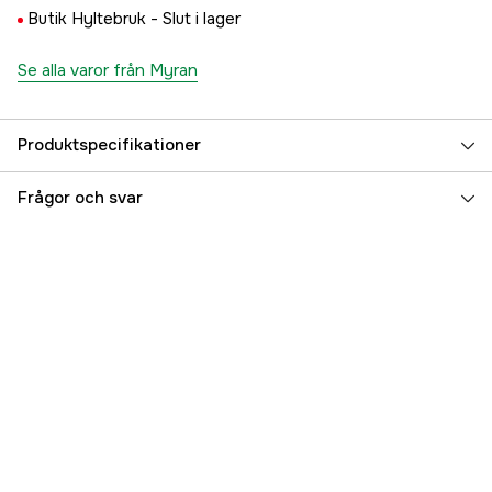
Butik Hyltebruk -
Slut i lager
Se alla varor från Myran
Produktspecifikationer
Referensnummer
5000092799
Frågor och svar
Tillverkarens artikelnummer
6400-1080
EAN
7391931010804