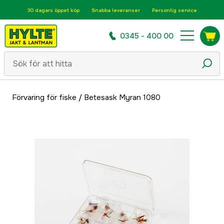
30 dagars öppet köp
Snabba leveranser
Personlig service
0345 - 400 00
Förvaring för fiske
/
Betesask Myran 1080