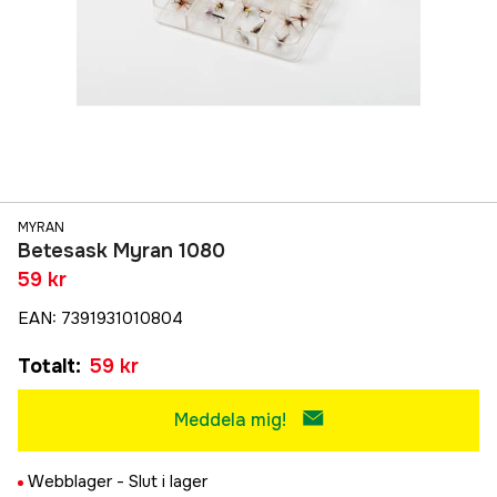
MYRAN
Betesask Myran 1080
59 kr
EAN
:
7391931010804
Totalt
:
59 kr
Meddela mig!
Webblager -
Slut i lager