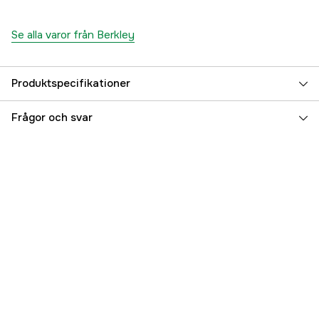
Se alla varor från Berkley
Produktspecifikationer
Referensnummer
3000000190
Frågor och svar
Tillverkarens artikelnummer
1318294
EAN
028632040911