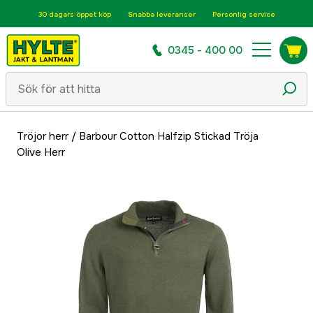
30 dagars öppet köp
Snabba leveranser
Personlig service
0345 - 400 00
Tröjor herr
/
Barbour Cotton Halfzip Stickad Tröja
Olive Herr