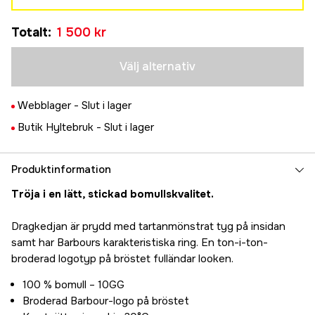
S
Tillfälligt slut
Totalt
:
1 500 kr
1 500 kr
M
Tillfälligt slut
1 500 kr
Välj alternativ
L
Tillfälligt slut
1 500 kr
Webblager -
Slut i lager
XL
Tillfälligt slut
Butik Hyltebruk -
Slut i lager
1 500 kr
2XL
Tillfälligt slut
1 500 kr
Produktinformation
Tröja i en lätt, stickad bomullskvalitet.
Dragkedjan är prydd med tartanmönstrat tyg på insidan
samt har Barbours karakteristiska ring. En ton-i-ton-
broderad logotyp på bröstet fulländar looken.
100 % bomull – 10GG
Broderad Barbour-logo på bröstet