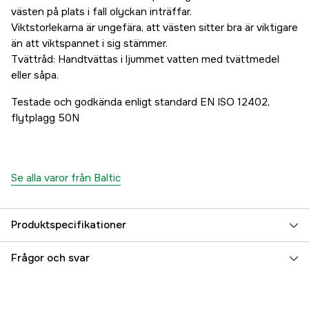
västen på plats i fall olyckan inträffar.
Viktstorlekarna är ungefära, att västen sitter bra är viktigare
än att viktspannet i sig stämmer.
Tvättråd: Handtvättas i ljummet vatten med tvättmedel
eller såpa.
Testade och godkända enligt standard EN ISO 12402,
flytplagg 50N
Se alla varor från Baltic
Produktspecifikationer
Referensnummer
5000016561
Frågor och svar
Tillverkarens artikelnummer
4641-720-4