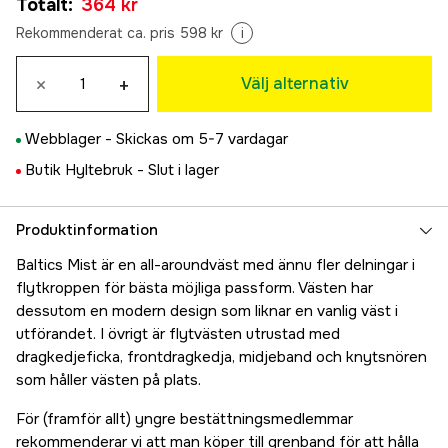
Totalt
:
364 kr
364 kr
Rekommenderat ca. pris 598 kr
i
×
+
Välj alternativ
Webblager -
Skickas om 5-7 vardagar
Butik Hyltebruk -
Slut i lager
Produktinformation
Baltics Mist är en all-aroundväst med ännu fler delningar i
flytkroppen för bästa möjliga passform. Västen har
dessutom en modern design som liknar en vanlig väst i
utförandet. I övrigt är flytvästen utrustad med
dragkedjeficka, frontdragkedja, midjeband och knytsnören
som håller västen på plats.
För (framför allt) yngre bestättningsmedlemmar
rekommenderar vi att man köper till grenband för att hålla