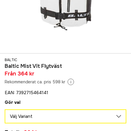
BALTIC
Baltic Mist Vit Flytväst
Från
364 kr
Rekommenderat ca. pris 598 kr
i
EAN
:
7392715464141
Gör val
Välj Variant
70-90Kg