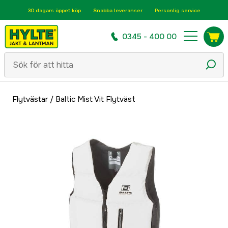
30 dagars öppet köp
Snabba leveranser
Personlig service
0345 - 400 00
Flytvästar
/
Baltic Mist Vit Flytväst