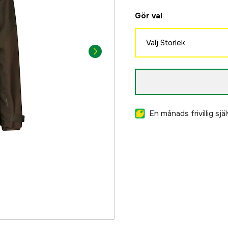
Gör val
Välj Storlek
48
3 195 kr
50
3 195 kr
En månads frivillig sj
52
3 195 kr
54
3 195 kr
56
3 195 kr
58
3 195 kr