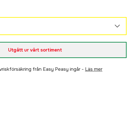
Slutsåld
Utgått ur vårt sortiment
Slutsåld
älvriskförsäkring från Easy Peasy ingår -
läs mer
Slutsåld
Slutsåld
Slutsåld
Slutsåld