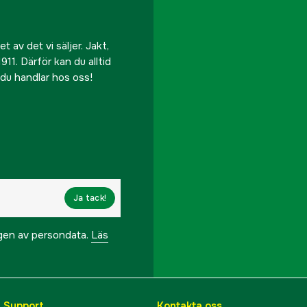
 av det vi säljer. Jakt,
911. Därför kan du alltid
r du handlar hos oss!
Ja tack!
ngen av persondata.
Läs
& Support
Kontakta oss