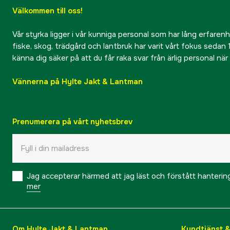
Välkommen till oss!
Vår styrka ligger i vår kunniga personal som har lång erfarenhet
fiske, skog, trädgård och lantbruk har varit vårt fokus sedan 1
känna dig säker på att du får raka svar från ärlig personal nä
Vännerna på Hylte Jakt & Lantman
Prenumerera på vårt nyhetsbrev
Jag accepterar härmed att jag läst och förstått hanteri
mer
Om Hylte Jakt & Lantman
Kundtjänst 