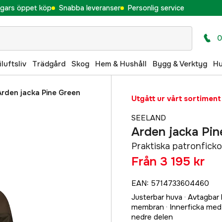
gars öppet köp
Snabba leveranser
Personlig service
0
iluftsliv
Trädgård
Skog
Hem & Hushåll
Bygg & Verktyg
H
Arden jacka Pine Green
Utgått ur vårt sortiment
SEELAND
Arden jacka Pi
Praktiska patronficko
Från
3 195 kr
EAN
:
5714733604460
Justerbar huva · Avtagbar
membran · Innerficka med
nedre delen