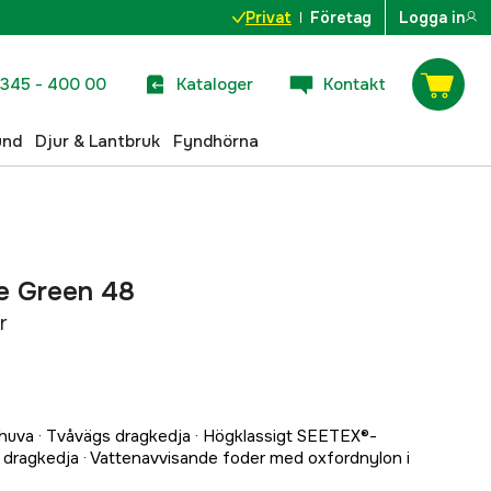
Privat
Företag
Logga in
345 - 400 00
Kataloger
Kontakt
und
Djur & Lantbruk
Fyndhörna
ne Green 48
r
 huva · Tvåvägs dragkedja · Högklassigt SEETEX®-
 dragkedja · Vattenavvisande foder med oxfordnylon i