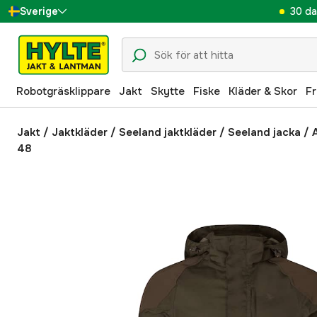
30 da
Sverige
Danmark
Suomi
Robotgräsklippare
Jakt
Skytte
Fiske
Kläder & Skor
Fr
Norge
Deutschland
Jakt
/
Jaktkläder
/
Seeland jaktkläder
/
Seeland jacka
/
48