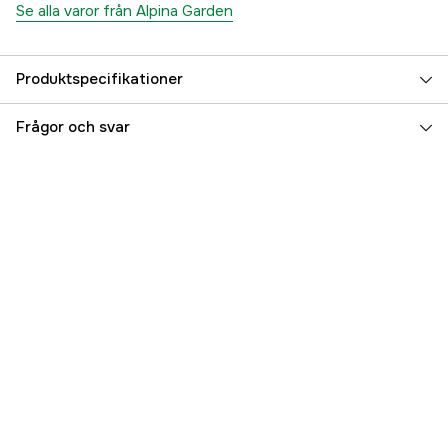
Se alla varor från Alpina Garden
Produktspecifikationer
Klippbredd
30 cm
Frågor och svar
Klipphöjd max
70 mm
Klipphöjd min
30 mm
Referensnummer
1000816712
Tillverkarens artikelnummer
291302064/A24
EAN
8008984864795