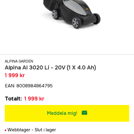
ALPINA GARDEN
Alpina Al 3020 Li - 20V (1 X 4.0 Ah)
1 999 kr
EAN
:
8008984864795
Totalt
:
1 999 kr
Meddela mig!
Webblager -
Slut i lager