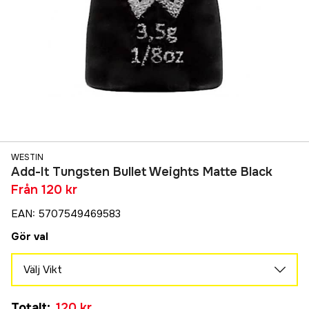
WESTIN
Add-It Tungsten Bullet Weights Matte Black
Från
120 kr
EAN
:
5707549469583
Gör val
Välj Vikt
3,5 g
Totalt
:
120 kr
120 kr