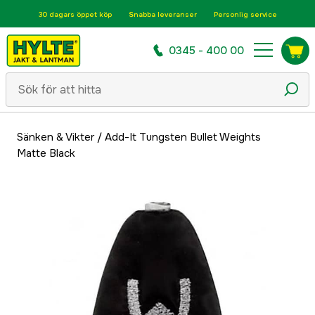
30 dagars öppet köp
Snabba leveranser
Personlig service
0345 - 400 00
Sänken & Vikter
/
Add-It Tungsten Bullet Weights
Matte Black