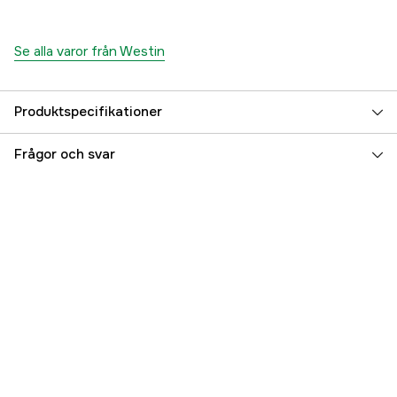
Se alla varor från Westin
Produktspecifikationer
Texas- & Carolinatillbehör
Ja
Frågor och svar
Referensnummer
5000035442
Tillverkarens artikelnummer
T38-628-003
EAN
5707549469583