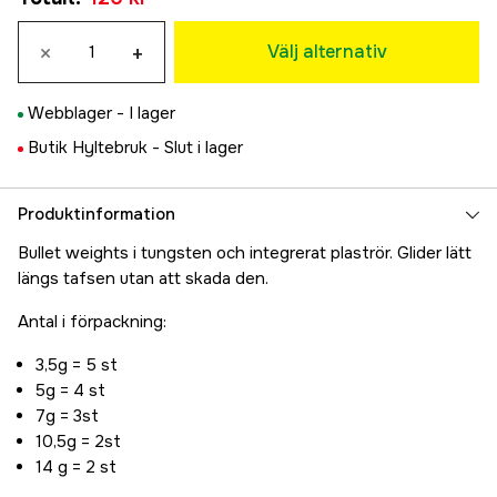
5 g
×
+
120 kr
Välj alternativ
10,5 g
120 kr
Webblager -
I lager
14 g
Butik Hyltebruk -
Slut i lager
150 kr
Produktinformation
Bullet weights i tungsten och integrerat plaströr. Glider lätt
längs tafsen utan att skada den.
Antal i förpackning:
3,5g = 5 st
5g = 4 st
7g = 3st
10,5g = 2st
14 g = 2 st