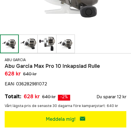
ABU GARCIA
Abu Garcia Max Pro 10 Inkapslad Rulle
628 kr
640 kr
EAN
:
036282981072
Totalt
:
628 kr
640 kr
Du sparar
12 kr
-
2
%
Vårt lägsta pris de senaste 30 dagarna före kampanjstart:
640 kr
Meddela mig!