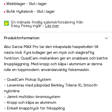
Webblager -
Slut i lager
Butik Hyltebruk -
Slut i lager
En månads frivillig självriskförsäkring från
Easy Peasy ingår -
läs mer
Produktinformation
Abu Garcia MAX Pro tar den inkapslade haspelrullen till
nästa nivå. Fyra kullager ger en mjuk och slagkraftig
funktion. QuadCam-mekaniken ger en snabbare och bättre
linuppläggning. Med kropp och kåpa i aluminium är denna
rulle en toppmodern, användarvänlig fiskemaskin.
- QuadCam Pickup System
- Levereras med påspolad Berkley Trilene XL Smooth
nylonlina
- Jämnt multidisc-bromssystem
- Kropp och kåpa av aluminum
- Enkelt knapptryck för frikoppling