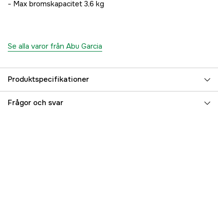
- Max bromskapacitet 3,6 kg
Se alla varor från Abu Garcia
Produktspecifikationer
Vikt (g)
238 g
Frågor och svar
Utväxling
3,6:1
Linkapacitet
100 m 0,25 mm
Kullager + rullager
4
Extraspole
no
Vevplacering
Höger