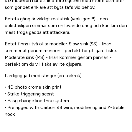
4D modellen har ett line thru system med större diameter
som gör det enklare att byta tafs vid behov.
Betets gång är väldigt realistisk (verkligen!!!) - den
bokstavligen simmar som en levande öring och kan lura den
mest tröga gädda att attackera.
Betet finns i två olika modeller. Slow sink (SS) - linan
kommer ut genom munnen - perfekt för ytligare fiske.
Moderate sink (MS) - linan kommer genom pannan -
perfekt om du vill fiska av lite djupare.
Färdigriggad med stinger (en trekrok).
• 4D photo crome skin print
• Strike triggering scent
• Easy change line thru system
• Pre rigged with Carbon 49 wire, modifier rig and Y-treble
hook