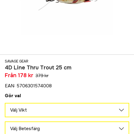
SAVAGE GEAR
4D Line Thru Trout 25 cm
Från
178 kr
379 kr
EAN
:
5706301574008
Gör val
Välj Vikt
193 g
178 kr
Välj Betesfärg
180 g