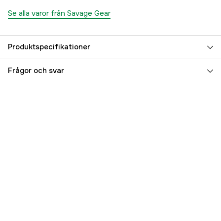
Se alla varor från Savage Gear
Produktspecifikationer
Krokstorlek, drag
2/0
Frågor och svar
Beteslängd
25 cm
Fiskart
Gädda
Vasskydd
no
Referensnummer
5000004942
Tillverkarens artikelnummer
SVS57400
EAN
5706301574008