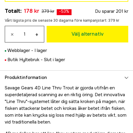
Golden Albino
178 kr
Totalt
:
178 kr
379 kr
Du sparar
201 kr
178 kr
-
53
%
Fire Trout
Vårt lägsta pris de senaste 30 dagarna före kampanjstart:
379 kr
178 kr
×
+
Välj alternativ
Webblager -
I lager
Butik Hyltebruk -
Slut i lager
Produktinformation
Savage Gears 4D Line Thru Trout är gjorda utifrån en
superdetaljerad scanning av en riktig öring. Det innovativa
"Line Thru"-systemet låter dig sätta kroken på magen, när
fisken attackerar betet och krokas åker betet ifrån fisken,
som inte kan knycka sig loss med hjälp av betets vikt, som
vid traditionella beten.