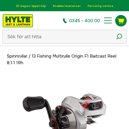
30 dagars öppet köp
Snabba leveranser
Personlig service
0345 - 400 00
Spinnrullar
/
13 Fishing Multirulle Origin F1 Baitcast Reel
8.1:1 1Rh