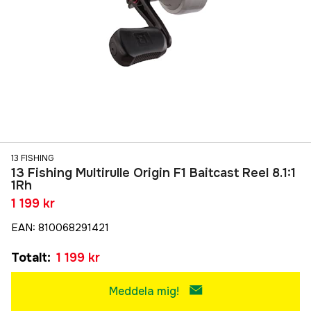
13 FISHING
13 Fishing Multirulle Origin F1 Baitcast Reel 8.1:1
1Rh
1 199 kr
EAN
:
810068291421
Totalt
:
1 199 kr
Meddela mig!