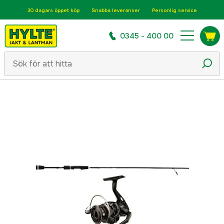
30 dagars öppet köp
Snabba leveranser
Personlig service
0345 - 400 00