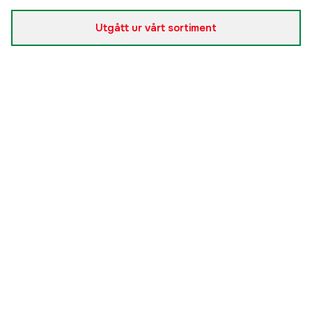
8' M 244 cm 10-30g + Creed X
Slutsåld
1 599 kr
Utgått ur vårt sortiment