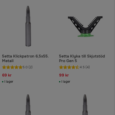
5etta Klickpatron 6,5x55.
5etta Klyka till Skjutstöd
Metall
Pro Gen 5
5.0
(2)
4.5
(4)
69 kr
99 kr
I lager
I lager