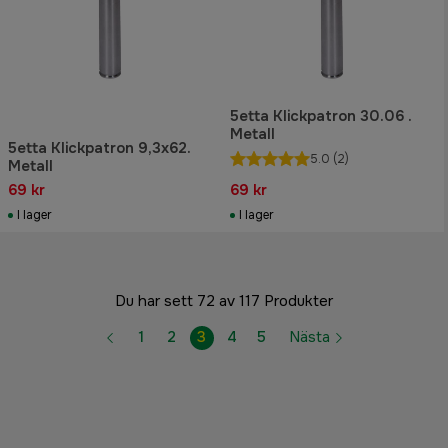
5etta Klickpatron 30.06 .
Metall
5etta Klickpatron 9,3x62.
5.0
(2)
Metall
69 kr
69 kr
I lager
I lager
Du har sett 72 av 117 Produkter
1
2
3
4
5
Nästa