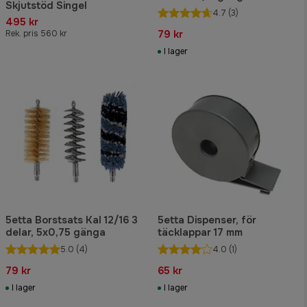
Skjutstöd Singel
4.7
(3)
495 kr
79 kr
Rek. pris 560 kr
I lager
5etta Borstsats Kal 12/16 3
5etta Dispenser, för
delar, 5x0,75 gänga
täcklappar 17 mm
5.0
(4)
4.0
(1)
79 kr
65 kr
I lager
I lager