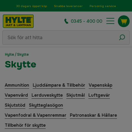
30 dagars öppet köp
Snabba leveranser
Personlig service
0345 - 400 00
Hylte
/
Skytte
Skytte
Ammunition
Ljuddämpare & Tillbehör
Vapenskåp
Vapenvård
Lerduveskytte
Skjutmål
Luftgevär
Skjutstöd
Skytteglasögon
Vapenfodral & Vapenremmar
Patronaskar & Hållare
Tillbehör för skytte