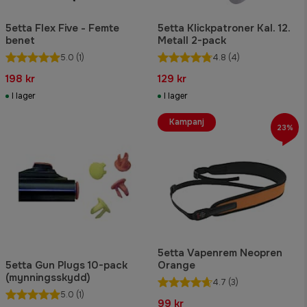
5etta Flex Five - Femte
5etta Klickpatroner Kal. 12.
benet
Metall 2-pack
5.0
(1)
4.8
(4)
198 kr
129 kr
I lager
I lager
Kampanj
23%
5etta Vapenrem Neopren
5etta Gun Plugs 10-pack
Orange
(mynningsskydd)
4.7
(3)
5.0
(1)
99 kr