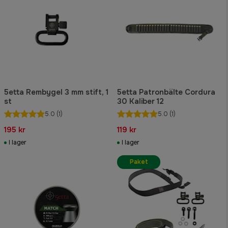
5etta Rembygel 3 mm stift, 1
5etta Patronbälte Cordura
st
30 Kaliber 12
5.0
(1)
5.0
(1)
195 kr
119 kr
I lager
I lager
Paket