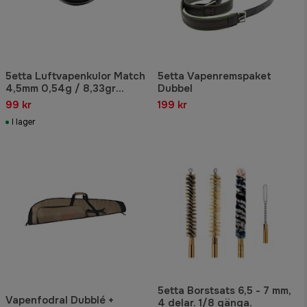
5etta Luftvapenkulor Match
5etta Vapenremspaket
4,5mm 0,54g / 8,33gr
Dubbel
500pcs
99 kr
199 kr
I lager
5etta Borstsats 6,5 - 7 mm,
Vapenfodral Dubblé +
4 delar. 1/8 gänga.