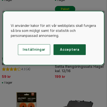
I lager
I lager
Paket
Vi använder kakor för att vår webbplats skall fungera
så bra som möjligt samt för statistik och
personanpassad annonsering.
Inställningar
Acceptera
5etta Patronask kula, 10
patroner
5etta Rengöringssats Hagel
4.3
(4)
kal. 12/16
59 kr
199 kr
I lager