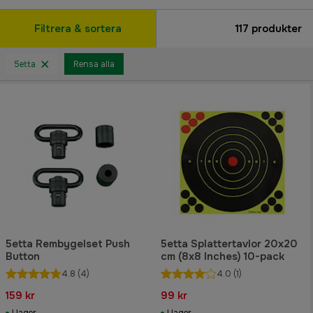
Filtrera & sortera
117
produkter
5etta
Rensa alla
5etta Rembygelset Push
5etta Splattertavlor 20x20
Button
cm (8x8 Inches) 10-pack
4.8
(4)
4.0
(1)
159 kr
99 kr