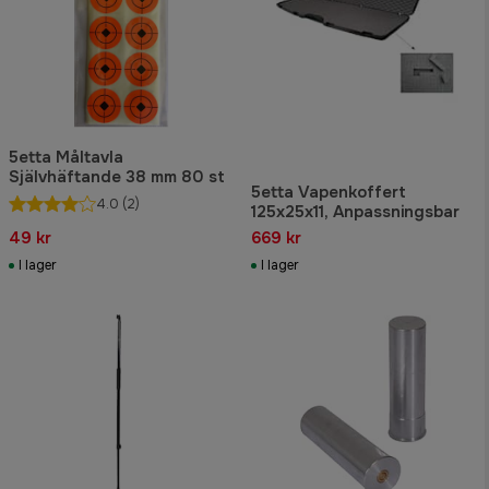
5etta Måltavla
Självhäftande 38 mm 80 st
5etta Vapenkoffert
4.0
(2)
125x25x11, Anpassningsbar
49 kr
669 kr
I lager
I lager