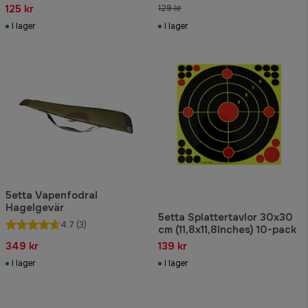
125 kr
129 kr
I lager
I lager
5etta Vapenfodral
Hagelgevär
5etta Splattertavlor 30x30
4.7
(3)
cm (11,8x11,8Inches) 10-pack
349 kr
139 kr
I lager
I lager