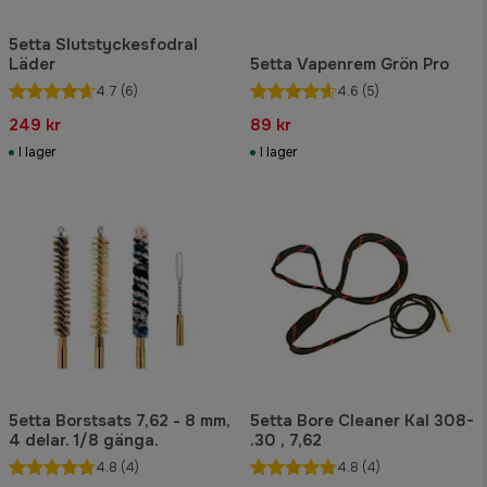
5etta Slutstyckesfodral
Läder
5etta Vapenrem Grön Pro
4.7
(6)
4.6
(5)
249 kr
89 kr
I lager
I lager
5etta Borstsats 7,62 - 8 mm,
5etta Bore Cleaner Kal 308-
4 delar. 1/8 gänga.
.30 , 7,62
4.8
(4)
4.8
(4)