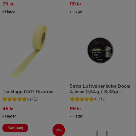
79 kr
119 kr
I lager
I lager
5etta Luftvapenkulor Doom
Täcklapp 17x17 Gräddvit
4,5mm 0,54g / 8,33gr
500pcs
5.0
(2)
4.7
(3)
45 kr
99 kr
I lager
I lager
Kampanj
13%