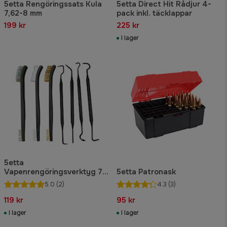
5etta Rengöringssats Kula
5etta Direct Hit Rådjur 4-
7,62-8 mm
pack inkl. täcklappar
199 kr
225 kr
I lager
5etta
Vapenrengöringsverktyg 7-
5etta Patronask
delar
5.0
(2)
4.3
(3)
119 kr
95 kr
I lager
I lager