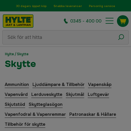
30 dagars öppet köp
Snabba leveranser
Personlig service
0345 - 400 00
Hylte
/
Skytte
Skytte
Ammunition
Ljuddämpare & Tillbehör
Vapenskåp
Vapenvård
Lerduveskytte
Skjutmål
Luftgevär
Skjutstöd
Skytteglasögon
Vapenfodral & Vapenremmar
Patronaskar & Hållare
Tillbehör för skytte