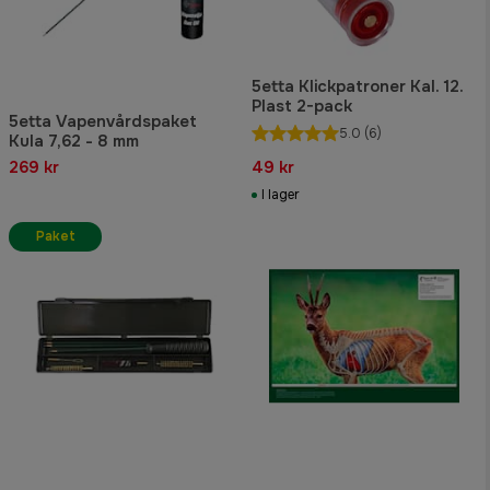
5etta Klickpatroner Kal. 12.
Plast 2-pack
5etta Vapenvårdspaket
5.0
(6)
Kula 7,62 - 8 mm
269 kr
49 kr
I lager
Paket