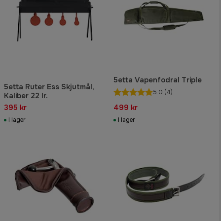
5etta Vapenfodral Triple
5etta Ruter Ess Skjutmål,
5.0
(4)
Kaliber 22 lr.
395 kr
499 kr
I lager
I lager