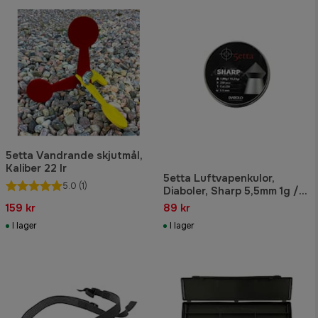
5etta Vandrande skjutmål,
Kaliber 22 lr
5etta Luftvapenkulor,
5.0
(1)
Diaboler, Sharp 5,5mm 1g /
15,43gr 250pcs
159 kr
89 kr
I lager
I lager