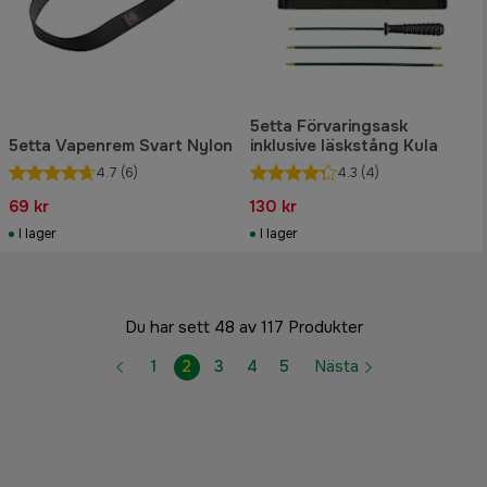
5etta Förvaringsask
5etta Vapenrem Svart Nylon
inklusive läskstång Kula
4.7
(6)
4.3
(4)
69 kr
130 kr
I lager
I lager
Du har sett 48 av 117 Produkter
1
2
3
4
5
Nästa