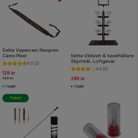
5etta Vapenrem Neopren
Camo Pixel
5etta Vildsvin & tavelhållare
Skjutmål, Luftgevär
5.0
(2)
4.0
(3)
129 kr
295 kr
149 kr
I lager
I lager
Paket