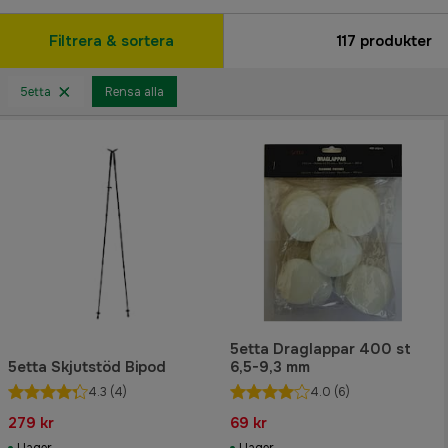
Filtrera & sortera
117
produkter
5etta
Rensa alla
5etta Draglappar 400 st
5etta Skjutstöd Bipod
6,5-9,3 mm
4.3
(4)
4.0
(6)
279 kr
69 kr