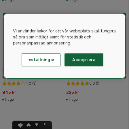
I lager
I lager
Vi använder kakor för att vår webbplats skall fungera
så bra som möjligt samt för statistik och
personanpassad annonsering.
Inställningar
Acceptera
5etta Bulls Eye
5etta Direct Hit Vildsvin 4-
Inskjutningsstöd
pack inkl. täcklappar
4.0
(3)
5.0
(1)
945 kr
225 kr
I lager
I lager