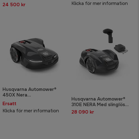
Robotgräsklippare med
Klicka för mer information
24 500 kr
slinglös teknik
Husqvarna Automower®
450X Nera
Husqvarna Automower®
Robotgräsklippare
Ersatt
310E NERA Med slinglös
teknik Ink. Referensstation
Klicka för mer information
28 090 kr