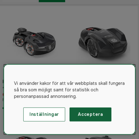
Husqvarna Automower®
310E NERA
Robotgräsklippare
Husqvarna Automower®
5.0
(2)
Vi använder kakor för att vår webbplats skall fungera
435X AWD NERA
så bra som möjligt samt för statistik och
Robotgräsklippare med
Utgången
65 900 kr
personanpassad annonsering.
slinglös teknik
Rek. pris 71 900 kr
Rek. pris 24 500 kr
Skickas om 5-7 vardagar
Inställningar
Acceptera
3%