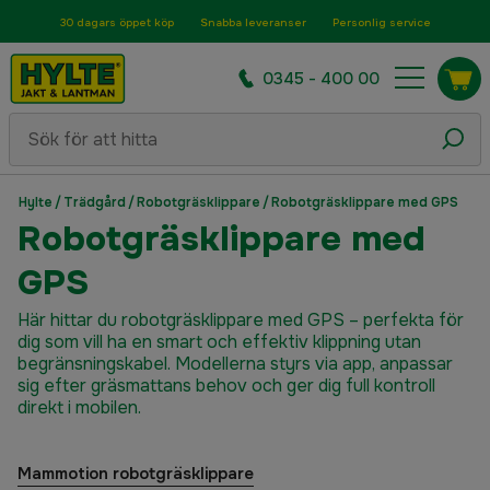
30 dagars öppet köp
Snabba leveranser
Personlig service
0345 - 400 00
Hylte
/
Trädgård
/
Robotgräsklippare
/
Robotgräsklippare med GPS
Robotgräsklippare med
GPS
Här hittar du robotgräsklippare med GPS – perfekta för
dig som vill ha en smart och effektiv klippning utan
begränsningskabel. Modellerna styrs via app, anpassar
sig efter gräsmattans behov och ger dig full kontroll
direkt i mobilen.
Mammotion robotgräsklippare