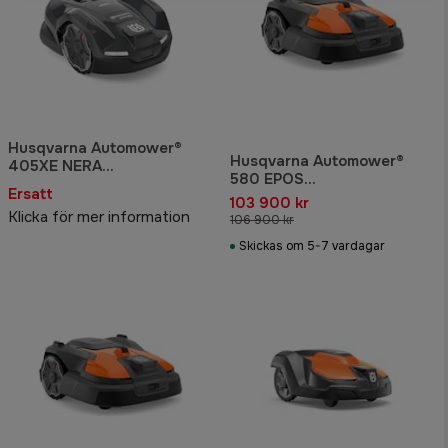
Husqvarna Automower®
Husqvarna Automower®
405XE NERA
580 EPOS
Robotgräsklippare
Ersatt
Robotgräsklippare
103 900 kr
Klicka för mer information
106 900 kr
Skickas om 5-7 vardagar