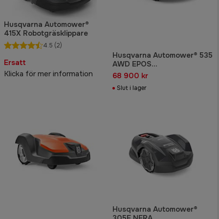
Husqvarna Automower®
415X Robotgräsklippare
4.5
(2)
Husqvarna Automower® 535
Ersatt
AWD EPOS
Robotgräsklippare
Klicka för mer information
68 900 kr
Slut i lager
Husqvarna Automower®
305E NERA