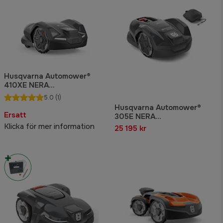
Husqvarna Automower®
410XE NERA
Robotgräsklippare
5.0
(1)
Husqvarna Automower®
Ersatt
305E NERA
Robotgräsklippare med
Klicka för mer information
25 195 kr
slinglös teknik