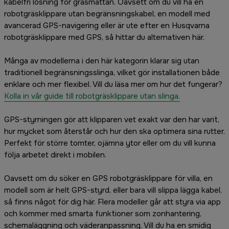
kabelfri lösning för gräsmattan. Oavsett om du vill ha en
robotgräsklippare utan begränsningskabel, en modell med
avancerad GPS-navigering eller är ute efter en Husqvarna
robotgräsklippare med GPS, så hittar du alternativen här.
Många av modellerna i den här kategorin klarar sig utan
traditionell begränsningsslinga, vilket gör installationen både
enklare och mer flexibel. Vill du läsa mer om hur det fungerar?
Kolla in vår guide till robotgräsklippare utan slinga.
GPS-styrningen gör att klipparen vet exakt var den har varit,
hur mycket som återstår och hur den ska optimera sina rutter.
Perfekt för större tomter, ojämna ytor eller om du vill kunna
följa arbetet direkt i mobilen.
Oavsett om du söker en GPS robotgräsklippare för villa, en
modell som är helt GPS-styrd, eller bara vill slippa lägga kabel,
så finns något för dig här. Flera modeller går att styra via app
och kommer med smarta funktioner som zonhantering,
schemaläggning och väderanpassning. Vill du ha en smidig