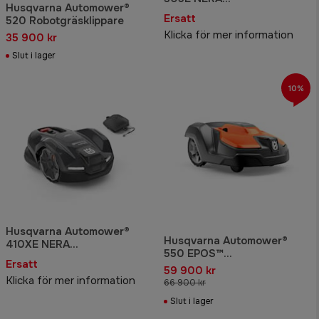
Husqvarna Automower®
Robotgräsklippare
Ersatt
520 Robotgräsklippare
Klicka för mer information
35 900 kr
Slut i lager
10%
Husqvarna Automower®
Husqvarna Automower®
410XE NERA
550 EPOS™
Robotgräsklippare med
Ersatt
Robotgräsklippare
slinglös teknik
59 900 kr
Klicka för mer information
66 900 kr
Slut i lager