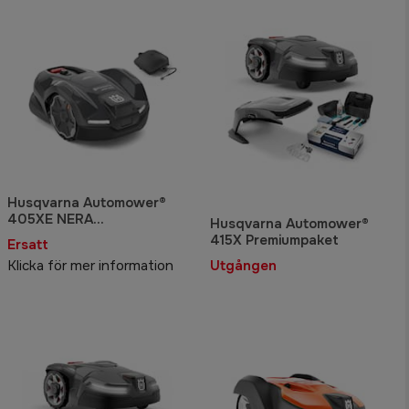
Husqvarna Automower®
405XE NERA
Husqvarna Automower®
Robotgräsklippare med
415X Premiumpaket
Ersatt
slinglös teknik
Klicka för mer information
Utgången